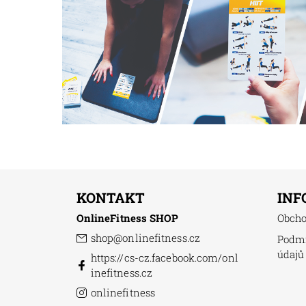
KONTAKT
INF
OnlineFitness SHOP
Obch
shop
@
onlinefitness.cz
Podmí
údajů
https://cs-cz.facebook.com/onl
inefitness.cz
onlinefitness