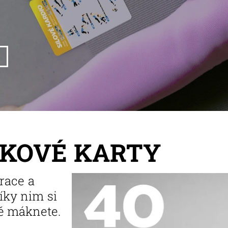
NKOVÉ KARTY
irace a
íky nim si
ě máknete.