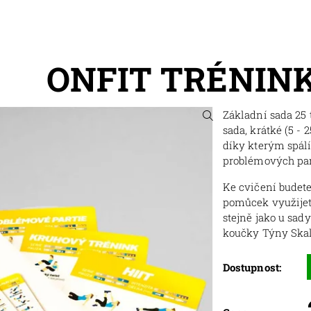
ONFIT TRÉNIN
Základní sada 25 
sada, krátké
(5 - 
d
íky kterým spálí
problémových par
Ke cvičení budete
pomůcek využijet
stejně jako u sad
koučky Týny Skali
Dostupnost: