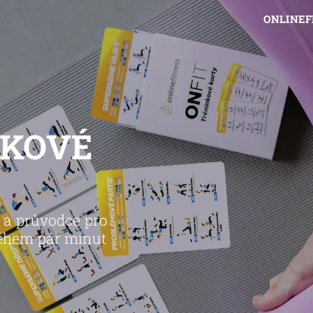
ONLINEF
NKOVÉ
e a průvodce pro
během pár minut