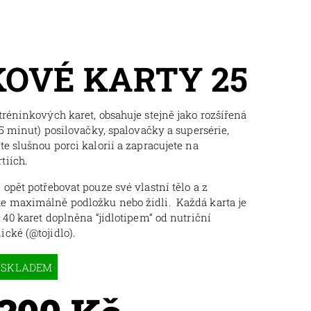
KOVÉ KARTY 25
tréninkových karet, obsahuje stejně jako rozšířená
25 minut) posilovačky, spalovačky a supersérie,
te slušnou porci kalorií a zapracujete na
tiích.
 opět potřebovat pouze své vlastní tělo a z
e maximálně podložku nebo židli. Každá karta je
y 40 karet doplněna “jídlotipem” od nutriční
cké (@tojidlo).
SKLADEM