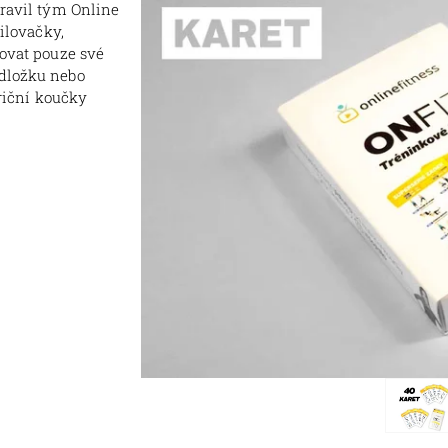
pravil tým Online
silovačky,
bovat pouze své
odložku nebo
triční koučky