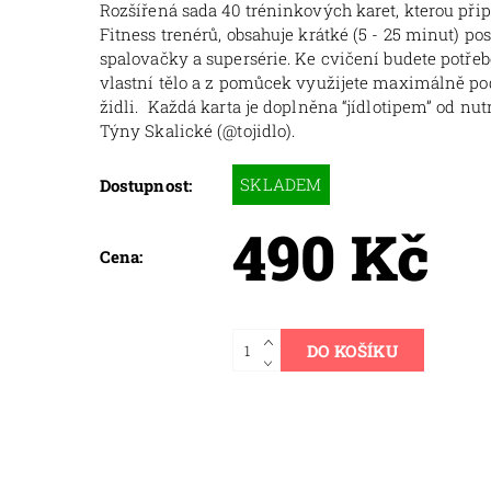
Rozšířená sada 40 tréninkových karet, kterou při
Fitness trenérů, obsahuje krátké (5 - 25 minut) po
spalovačky a supersérie. Ke cvičení budete potře
vlastní tělo a z pomůcek využijete maximálně p
židli. Každá karta je doplněna “jídlotipem” od nu
Týny Skalické (@tojidlo).
SKLADEM
Dostupnost:
490 Kč
Cena: